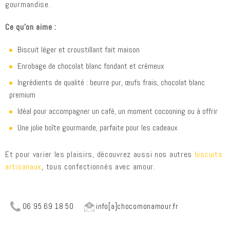
gourmandise.
Ce qu’on aime :
Biscuit léger et croustillant fait maison
Enrobage de chocolat blanc fondant et crémeux
Ingrédients de qualité : beurre pur, œufs frais, chocolat blanc
premium
Idéal pour accompagner un café, un moment cocooning ou à offrir
Une jolie boîte gourmande, parfaite pour les cadeaux
Et pour varier les plaisirs, découvrez aussi nos autres
biscuits
artisanaux
, tous confectionnés avec amour.
06 95 69 18 50
info[a]chocomonamour.fr