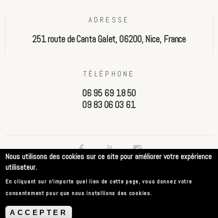
ADRESSE
251 route de Canta Galet, 06200, Nice, France
TÉLÉPHONE
06 95 69 18 50
09 83 06 03 61
Nous utilisons des cookies sur ce site pour améliorer votre expérience
utilisateur.
FAQ
CGV
Méthodes de payement
Livraison
En cliquant sur n'importe quel lien de cette page, vous donnez votre
Politique de confidentialité
Mentions légales
consentement pour que nous installions des cookies.
ACCEPTER