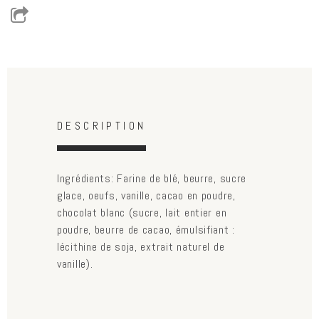
Horizontal Tabs
(active
DESCRIPTION
tab)
Ingrédients: Farine de blé, beurre, sucre
glace, oeufs, vanille, cacao en poudre,
chocolat blanc (sucre, lait entier en
poudre, beurre de cacao, émulsifiant :
lécithine de soja, extrait naturel de
vanille).