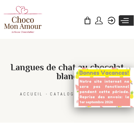
Skip to
main
content
Langues de chat au chocolat
blanc
ACCUEIL
CATALOGUE
BISCUITS