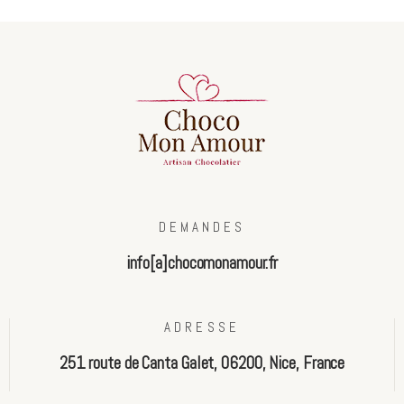
automated
spam
submissions.
5+2
DEMANDES
info[a]chocomonamour.fr
ADRESSE
251 route de Canta Galet, 06200, Nice, France