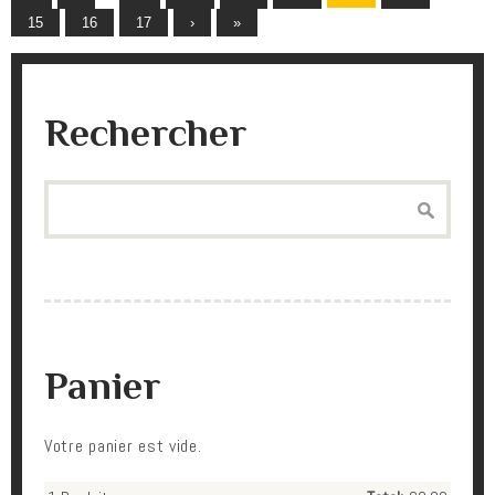
Pages
15
16
17
›
»
Rechercher
Search
Panier
Votre panier est vide.