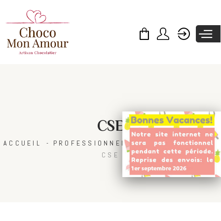
Skip to
main
content
CSE
ACCUEIL
PROFESSIONNELS
ENTREPRISES
CSE