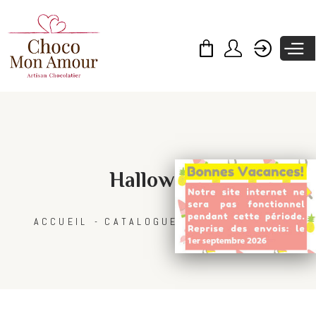
Skip to
main
content
Halloween
ACCUEIL
CATALOGUE
COLLECTIONS