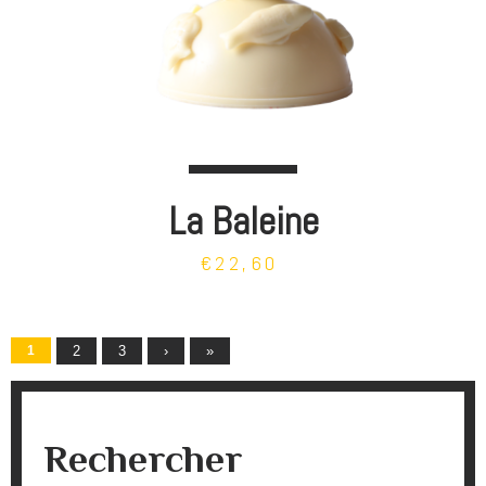
La Baleine
€22,60
Pages
1
2
3
›
»
Rechercher