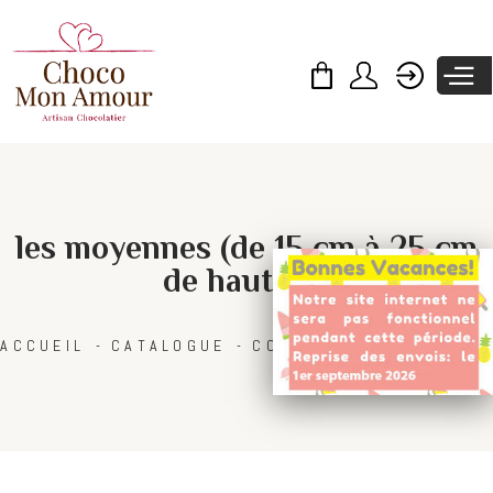
Skip to
main
content
les moyennes (de 15 cm à 25 cm
de hauteur)
ACCUEIL
CATALOGUE
COLLECTIONS
PÂQUES