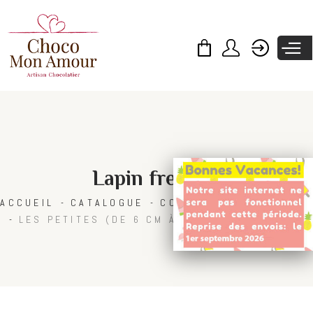
Skip to
main
content
Lapin frenchy
ACCUEIL
CATALOGUE
COLLECTIONS
PÂQUES
LES PETITES (DE 6 CM À 23 CM DE HAUTEUR)