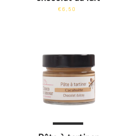
€6,50