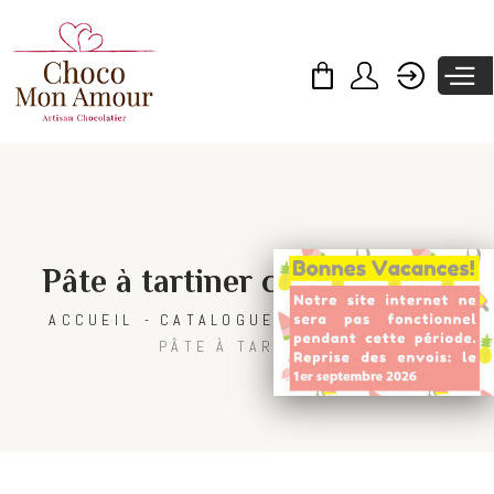
Skip to
main
content
Pâte à tartiner chocolat noir
ACCUEIL
CATALOGUE
CHOCOLATS
PÂTE À TARTINER