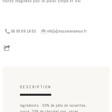
toutes imaginées pour un plaisir simple et vrai.
06 95 69 18 50
info[a]chocomonamour.fr
Horizontal Tabs
(active
DESCRIPTION
tab)
Ingrédients : 50% de pâte de noisettes,
sucre, 20% de chocolat noir, cacao,