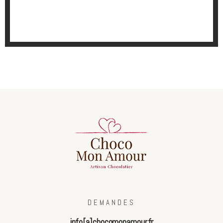
DEMANDES
info[a]chocomonamour.fr