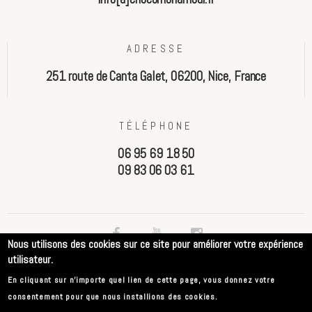
ADRESSE
251 route de Canta Galet, 06200, Nice, France
TÉLÉPHONE
06 95 69 18 50
09 83 06 03 61
Nous utilisons des cookies sur ce site pour améliorer votre expérience
utilisateur.
FAQ
CGV
Méthodes de payement
Livraison
En cliquant sur n'importe quel lien de cette page, vous donnez votre
Politique de confidentialité
Mentions légales
consentement pour que nous installions des cookies.