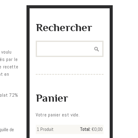
Rechercher
Search
 voulu
tés par le
e recette
at en
colat 72%
Panier
Votre panier est vide.
1
Produit
Total:
€0,00
uille de