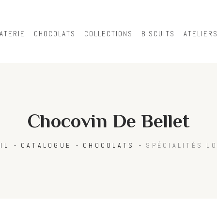
Skip to
main
content
ATERIE
CHOCOLATS
COLLECTIONS
BISCUITS
ATELIER
Chocovin De Bellet
IL
CATALOGUE
CHOCOLATS
SPÉCIALITÉS L