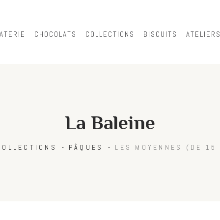
Skip to
main
content
ATERIE
CHOCOLATS
COLLECTIONS
BISCUITS
ATELIER
La Baleine
COLLECTIONS
PÂQUES
LES MOYENNES (DE 15