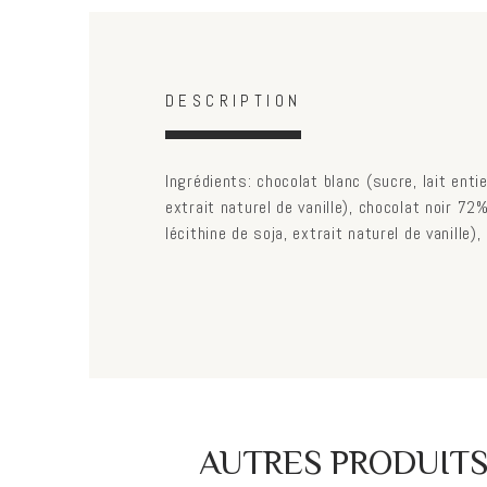
Horizontal Tabs
(active
DESCRIPTION
tab)
Ingrédients: chocolat blanc (sucre, lait entie
extrait naturel de vanille), chocolat noir 72
lécithine de soja, extrait naturel de vanille),
AUTRES PRODUIT