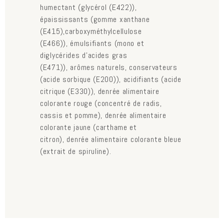
humectant (glycérol (E422)),
épaississants (gomme xanthane
(E415),carboxyméthylcellulose
(E466)), émulsifiants (mono et
diglycérides d’acides gras
(E471)), arômes naturels, conservateurs
(acide sorbique (E200)), acidifiants (acide
citrique (E330)),
denrée alimentaire
colorante rouge (concentré de radis,
cassis et pomme),
denrée alimentaire
colorante jaune (carthame et
citron),
denrée alimentaire colorante bleue
(extrait de spiruline).