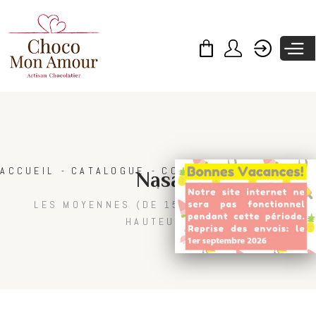
Skip to
main
content
ACCUEIL
CATALOGUE
COLLECTIONS
PÂQUES
Nasa
LES MOYENNES (DE 15 CM À 25 CM DE
HAUTEUR)