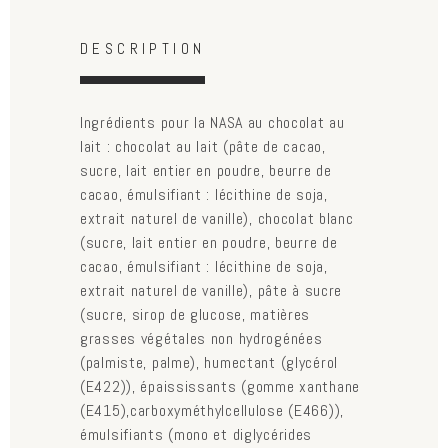
Horizontal Tabs
(active
DESCRIPTION
tab)
Ingrédients pour la NASA au chocolat au
lait : chocolat au lait (pâte de cacao,
sucre, lait entier en poudre, beurre de
cacao, émulsifiant : lécithine de soja,
extrait naturel de vanille), chocolat blanc
(sucre, lait entier en poudre, beurre de
cacao, émulsifiant : lécithine de soja,
extrait naturel de vanille), pâte à sucre
(sucre, sirop de glucose, matières
grasses végétales non hydrogénées
(palmiste, palme), humectant (glycérol
(E422)), épaississants (gomme xanthane
(E415),carboxyméthylcellulose (E466)),
émulsifiants (mono et diglycérides