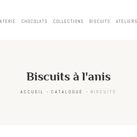
Skip to
main
content
ATERIE
CHOCOLATS
COLLECTIONS
BISCUITS
ATELIER
Biscuits à l'anis
ACCUEIL
CATALOGUE
BISCUITS