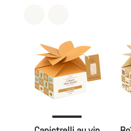
Canistrelli au vin
Bo