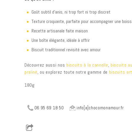
Goût subtil d’anis, ni trop fort ni trop discret
Texture croquante, parfaite pour accompagner une bois
Recette artisanale faite maison
Une boîte élégante, idéale à offrir
Biscuit traditionnel revisité avec amour
Découvrez aussi nos
biscuits à la cannelle
,
biscuits a
praliné
, ou explorez toute notre gamme de
biscuits ar
180g
06 95 69 18 50
info[a]chocomonamour.fr