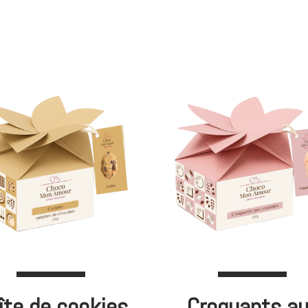
îte de cookies
Croquants a