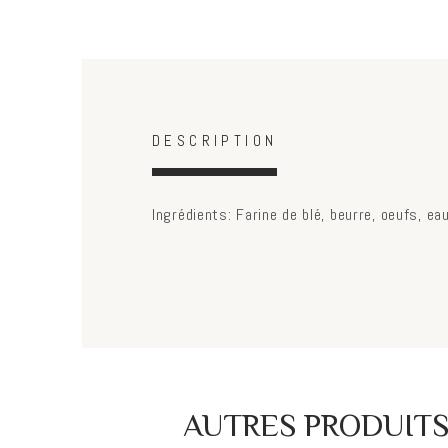
Horizontal Tabs
(active
DESCRIPTION
tab)
Ingrédients: Farine de blé, beurre, oeufs, eau
AUTRES PRODUIT