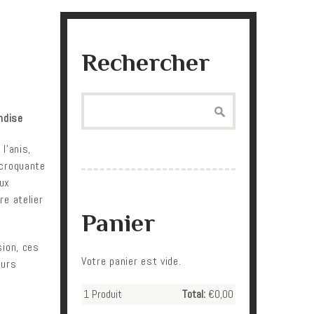
Rechercher
Search
ndise
l'anis,
 croquante
aux
re atelier
Panier
sion, ces
Votre panier est vide.
eurs
1
Produit
Total:
€0,00