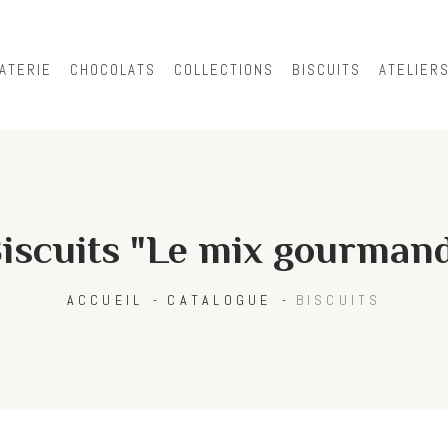
Skip to
main
content
ATERIE
CHOCOLATS
COLLECTIONS
BISCUITS
ATELIER
iscuits "Le mix gourman
ACCUEIL
CATALOGUE
BISCUITS