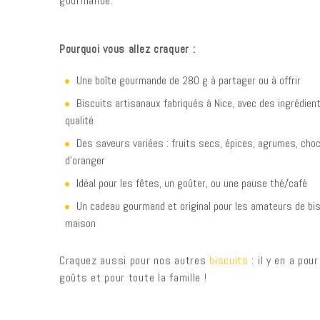
gourmande.
Pourquoi vous allez craquer :
Une boîte gourmande de 280 g à partager ou à offrir
Biscuits artisanaux fabriqués à Nice, avec des ingrédien
qualité
Des saveurs variées : fruits secs, épices, agrumes, choco
d’oranger
Idéal pour les fêtes, un goûter, ou une pause thé/café
Un cadeau gourmand et original pour les amateurs de bis
maison
Craquez aussi pour nos autres
biscuits
: il y en a pou
goûts et pour toute la famille !