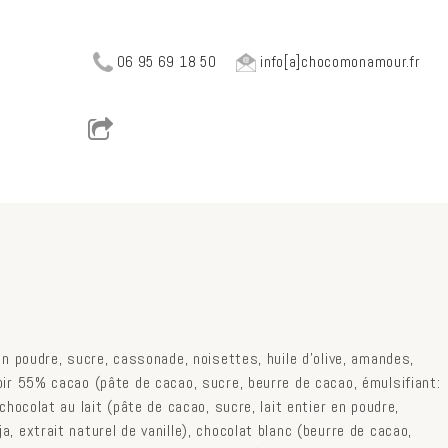
06 95 69 18 50
info[a]chocomonamour.fr
t en poudre, sucre, cassonade, noisettes, huile d’olive, amandes,
noir 55% cacao (pâte de cacao, sucre, beurre de cacao, émulsifiant:
, chocolat au lait (pâte de cacao, sucre, lait entier en poudre,
ja, extrait naturel de vanille), chocolat blanc (beurre de cacao,