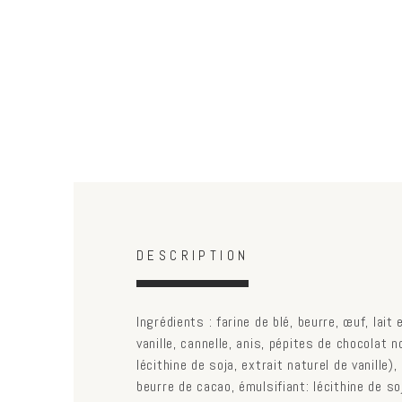
Horizontal Tabs
(active
DESCRIPTION
tab)
Ingrédients : farine de blé, beurre, œuf, lai
vanille, cannelle, anis, pépites de chocolat 
lécithine de soja, extrait naturel de vanille)
beurre de cacao, émulsifiant: lécithine de so