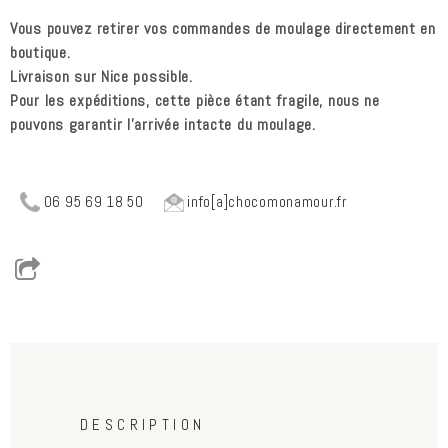
Vous pouvez retirer vos commandes de moulage directement en
boutique.
Livraison sur Nice possible.
Pour les expéditions, cette pièce étant fragile, nous ne
pouvons garantir l'arrivée intacte du moulage.
06 95 69 18 50
info[a]chocomonamour.fr
Horizontal Tabs
(active
DESCRIPTION