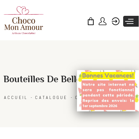
Skip to
main
content
Bouteilles De Bellet en Chocolat
ACCUEIL
CATALOGUE
COLLECTIONS
NOËL