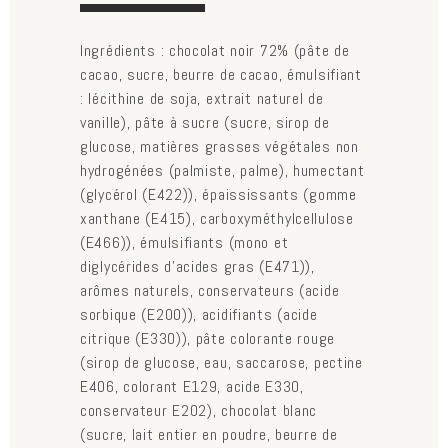
tab)
Ingrédients : chocolat noir 72% (pâte de
cacao, sucre, beurre de cacao, émulsifiant
: lécithine de soja, extrait naturel de
vanille), pâte à sucre (sucre, sirop de
glucose, matières grasses végétales non
hydrogénées (palmiste, palme), humectant
(glycérol (E422)), épaississants (gomme
xanthane (E415), carboxyméthylcellulose
(E466)), émulsifiants (mono et
diglycérides d’acides gras (E471)),
arômes naturels, conservateurs (acide
sorbique (E200)), acidifiants (acide
citrique (E330)), pâte colorante rouge
(sirop de glucose, eau, saccarose, pectine
E406, colorant E129, acide E330,
conservateur E202), chocolat blanc
(sucre, lait entier en poudre, beurre de