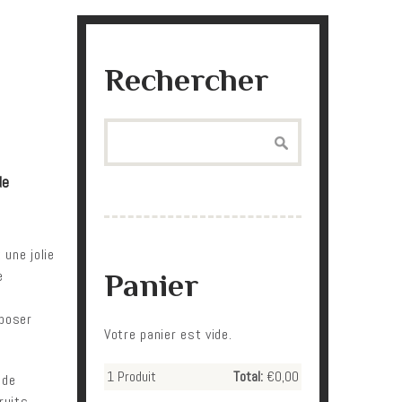
Rechercher
Search
de
 une jolie
e
Panier
 poser
Votre panier est vide.
1
Produit
Total:
€0,00
 de
ruits