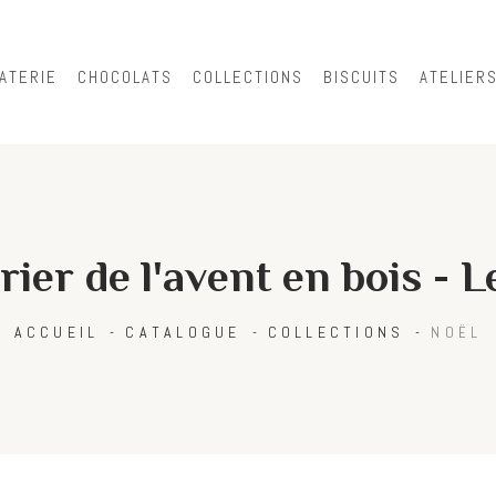
Skip to
main
content
ATERIE
CHOCOLATS
COLLECTIONS
BISCUITS
ATELIER
ier de l'avent en bois - 
ACCUEIL
CATALOGUE
COLLECTIONS
NOËL