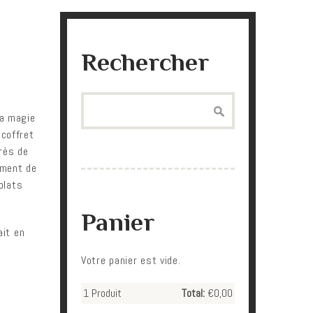
Rechercher
Search
la magie
 coffret
rès de
iment de
olats
Panier
ait en
Votre panier est vide.
1
Produit
Total:
€0,00