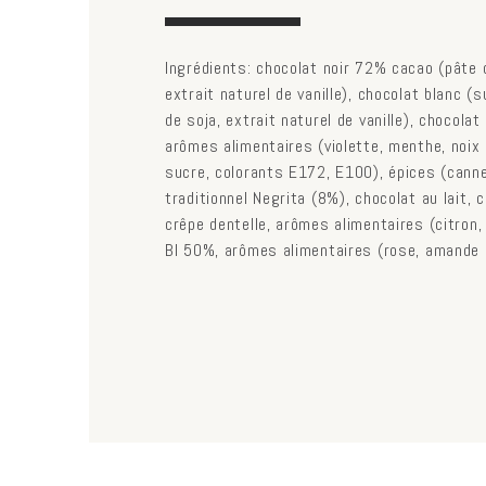
tab)
Ingrédients: chocolat noir 72% cacao (pâte d
extrait naturel de vanille), chocolat blanc (s
de soja, extrait naturel de vanille), chocola
arômes alimentaires (violette, menthe, noix 
sucre, colorants E172, E100), épices (cannel
traditionnel Negrita (8%), chocolat au lait, 
crêpe dentelle, arômes alimentaires (citron
BI 50%, arômes alimentaires (rose, amande 