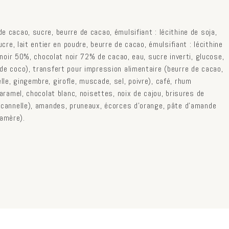
e cacao, sucre, beurre de cacao, émulsifiant : lécithine de soja,
ucre, lait entier en poudre, beurre de cacao, émulsifiant : lécithine
t noir 50%, chocolat noir 72% de cacao, eau, sucre inverti, glucose,
de coco), transfert pour impression alimentaire (beurre de cacao,
le, gingembre, girofle, muscade, sel, poivre), café, rhum
caramel, chocolat blanc, noisettes, noix de cajou, brisures de
, cannelle), amandes, pruneaux, écorces d’orange, pâte d'amande
amère).