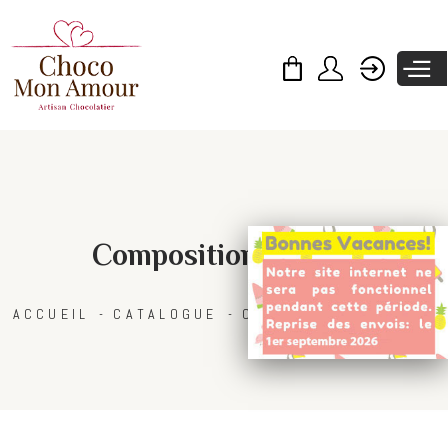
Skip to
main
content
Composition festive
ACCUEIL
CATALOGUE
COLLECTIONS
NOËL