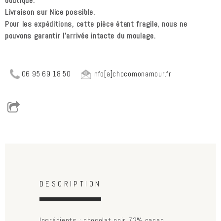
boutique.
Livraison sur Nice possible.
Pour les expéditions, cette pièce étant fragile, nous ne
pouvons garantir l'arrivée intacte du moulage.
06 95 69 18 50
info[a]chocomonamour.fr
Horizontal Tabs
(active
DESCRIPTION
tab)
Ingrédients : chocolat noir 72% cacao