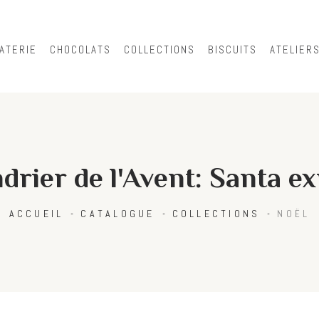
Skip to
main
content
ATERIE
CHOCOLATS
COLLECTIONS
BISCUITS
ATELIER
drier de l'Avent: Santa e
ACCUEIL
CATALOGUE
COLLECTIONS
NOËL