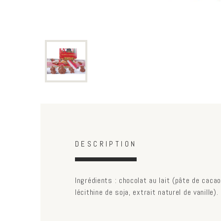
Horizontal Tabs
(active
DESCRIPTION
tab)
Ingrédients : chocolat au lait (pâte de cacao
lécithine de soja, extrait naturel de vanille).